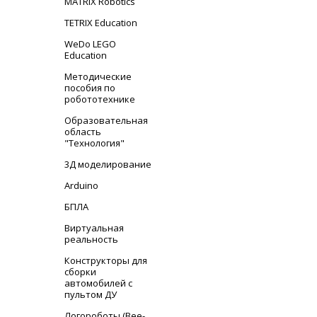
MATRIX Robotics
TETRIX Education
WeDo LEGO
Education
Методические
пособия по
робототехнике
Образовательная
область
"Технология"
3Д моделирование
Arduino
БПЛА
Виртуальная
реальность
Конструкторы для
сборки
автомобилей с
пультом ДУ
Логороботы (Bee-