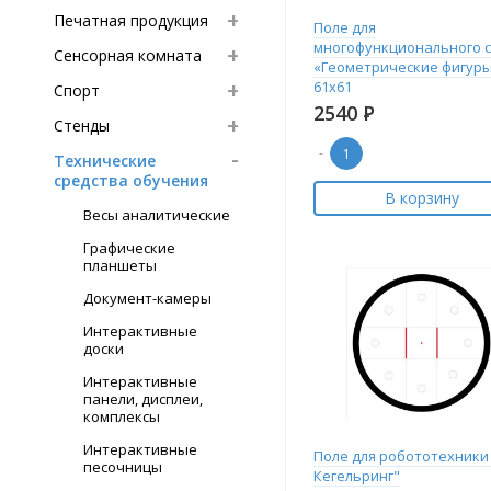
Печатная продукция
Поле для
многофункционального 
Сенсорная комната
«Геометрические фигур
61х61
Спорт
2540
Р
Стенды
-
Технические
средства обучения
В корзину
Весы аналитические
Графические
планшеты
Документ-камеры
Интерактивные
доски
Интерактивные
панели, дисплеи,
комплексы
Интерактивные
Поле для робототехники 
песочницы
Кегельринг"