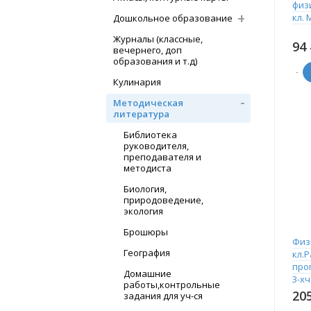
физ
кл. 
Дошкольное образование
Журналы (классные,
94
вечернего, доп
образования и т.д)
-
Кулинария
Методическая
литература
Библиотека
руководителя,
преподавателя и
методиста
Биология,
природоведение,
экология
Брошюры
Физ
География
кл.
про
Домашние
3-х
работы,контрольные
спец
20
задания для уч-ся