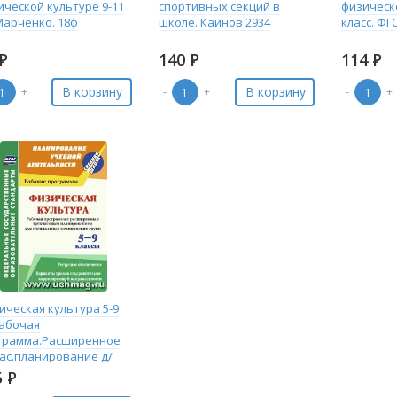
ической культуре 9-11
спортивных секций в
физическ
Марченко. 18ф
школе. Каинов 2934
класс. ФГ
Р
140
Р
114
Р
В корзину
В корзину
+
-
+
-
+
ическая культура 5-9
Рабочая
грамма.Расширенное
час.планирование д/
.мед.групп 5737а
5
Р