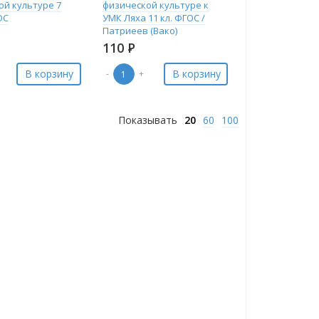
ой культуре 7
физической культуре к
ОС
УМК Ляха 11 кл. ФГОС /
Патриеев (Вако)
110
Р
В корзину
В корзину
-
+
Показывать
20
60
100