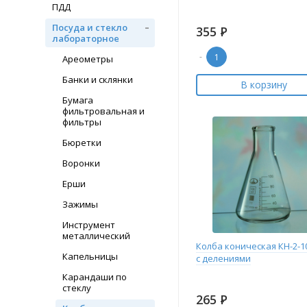
ПДД
Посуда и стекло
355
Р
лабораторное
-
Ареометры
Банки и склянки
В корзину
Бумага
фильтровальная и
фильтры
Бюретки
Воронки
Ерши
Зажимы
Инструмент
металлический
Колба коническая КН-2-1
Капельницы
с делениями
Карандаши по
стеклу
265
Р