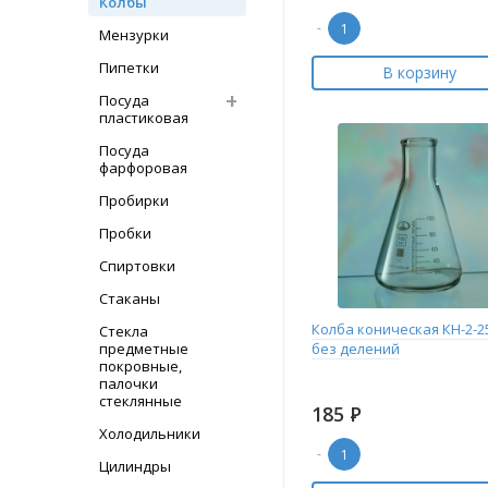
Колбы
-
Мензурки
Пипетки
В корзину
Посуда
пластиковая
Посуда
фарфоровая
Пробирки
Пробки
Спиртовки
Стаканы
Колба коническая КН-2-25
Стекла
предметные
без делений
покровные,
палочки
стеклянные
185
Р
Холодильники
-
Цилиндры