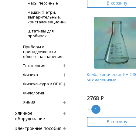
В корзину
Часы песочные
Чашки (Петри,
выпарительные,
кристаллизационные)
Штативы для
пробирок
Приборы и
принадлежности
общего назначения
Технология
Колба коническая КН-2-3
Физика
50 с делениями
Физкультура и ОБЖ
Филология
2768
Р
Химия
-
Уличное
оборудование
В корзину
Электронные пособия