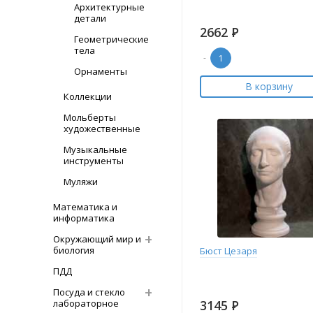
Архитектурные
детали
2662
Р
Геометрические
тела
-
Орнаменты
В корзину
Коллекции
Мольберты
художественные
Музыкальные
инструменты
Муляжи
Математика и
информатика
Окружающий мир и
биология
Бюст Цезаря
ПДД
Посуда и стекло
лабораторное
3145
Р