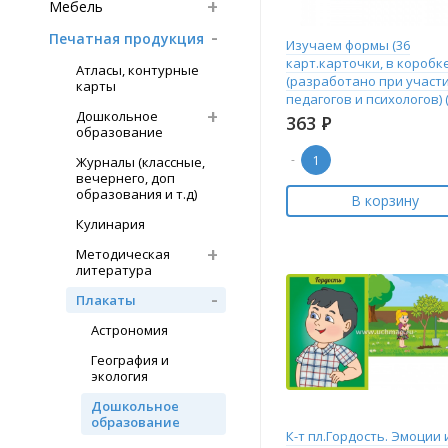
Мебель
Печатная продукция
Изучаем формы (36
карт.карточки, в коробке
Атласы, контурные
(разработано при участ
карты
педагогов и психологов) 
Дошкольное
3х
363
Р
образование
-
Журналы (классные,
вечернего, доп
образования и т.д)
В корзину
Кулинария
Методическая
литература
Плакаты
Астрономия
География и
экология
Дошкольное
образование
К-т пл.Гордость. Эмоции 