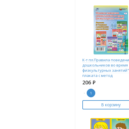
К-т пл.Правила поведен
дошкольников во время
физкультурных занятий":
плаката с метод
206
Р
-
В корзину