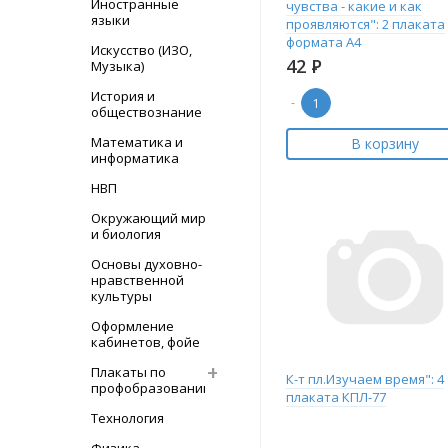
Иностранные
чувства - какие и как
языки
проявляются": 2 плаката
формата А4
Искусство (ИЗО,
42
Р
Музыка)
История и
-
обществознание
Математика и
В корзину
информатика
НВП
Окружающий мир
и биология
Основы духовно-
нравственной
культуры
Оформление
кабинетов, фойе
Плакаты по
К-т пл.Изучаем время": 4
профобразованию
плаката КПЛ-77
Технология