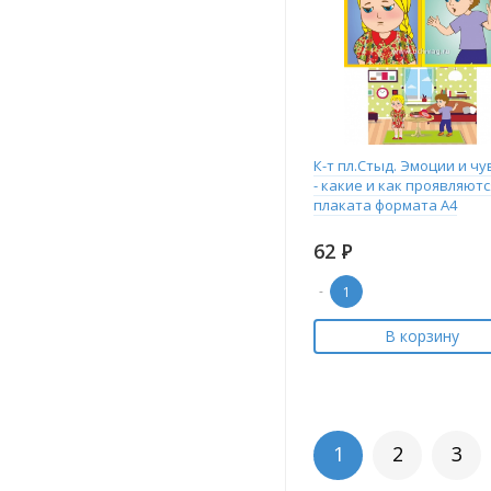
К-т пл.Стыд. Эмоции и чу
- какие и как проявляются
плаката формата А4
62
Р
-
В корзину
1
2
3