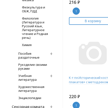
Физика
216
Р
Физкультура и
ОБЖ, ПДД
-
Филология
В корзину
(Литература и
Русский язык,
Литературное
чтение и Родная
речь)
Химия
Пособия
раздаточные
Рукоделие своими
руками
Учебная
К-т пл.Исторический кос
литература
плакатов+ с метод.реком
Художественная
литература
220
Р
Энциклопедии
-
Сенсорная комната