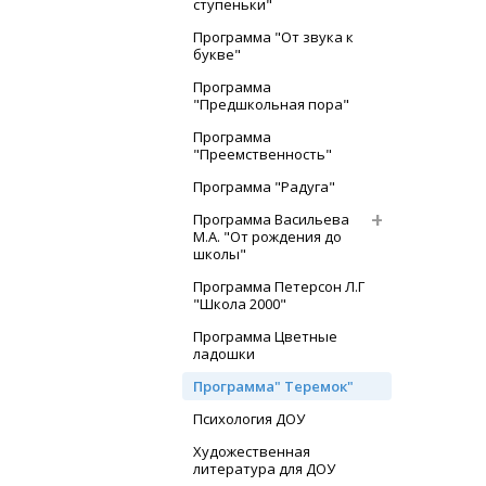
ступеньки"
Программа "От звука к
букве"
Программа
"Предшкольная пора"
Программа
"Преемственность"
Программа "Радуга"
Программа Васильева
М.А. "От рождения до
школы"
Программа Петерсон Л.Г
"Школа 2000"
Программа Цветные
ладошки
Программа" Теремок"
Психология ДОУ
Художественная
литература для ДОУ