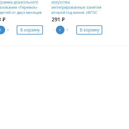
грамма дошкольного
искусства
азования «Теремок»
интегрированные занятия
 детей от двух месяцев
второй год жизни. (ФГОС
олосовец.
ДО) (2020)Корчаловская.
3
Р
291
Р
В корзину
В корзину
+
-
+