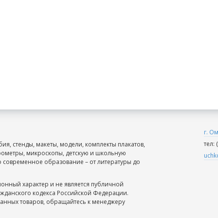
г. О
тел:
ия, стенды, макеты, модели, комплекты плакатов,
рометры, микроскопы, детскую и школьную
uchk
о современное образование – от литературы до
онный характер и не является публичной
ажданского кодекса Российской Федерации.
анных товаров, обращайтесь к менеджеру