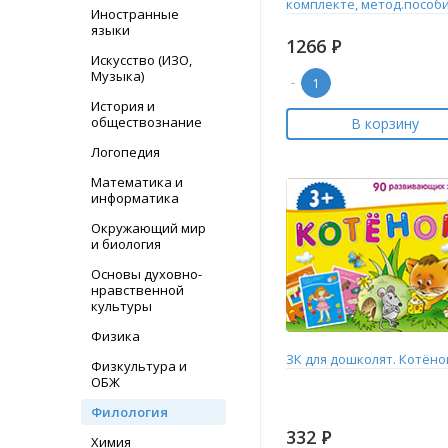
комплекте, метод.пособи
Иностранные
языки
1266
Р
Искусство (ИЗО,
Музыка)
-
История и
обществознание
В корзину
Логопедия
Математика и
информатика
Окружающий мир
и биология
Основы духовно-
нравственной
культуры
Физика
ЗК для дошколят. Котёнок
Физкультура и
ОБЖ
Филология
332
Р
Химия