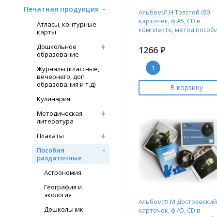
Печатная продукция
Альбом:Л.Н.Толстой (80
карточек, ф.А5, CD в
Атласы, контурные
комплекте, метод.пособи
карты
Дошкольное
1266
Р
образование
-
Журналы (классные,
вечернего, доп
образования и т.д)
В корзину
Кулинария
Методическая
литература
Плакаты
Пособия
раздаточные
Астрономия
География и
экология
Альбом:Ф.М.Достоевский 
Дошкольник
карточек, ф.А5, CD в