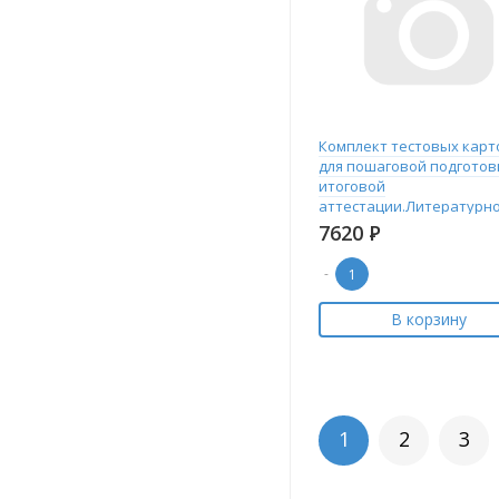
Комплект тестовых карт
для пошаговой подготов
итоговой
аттестации.Литературн
чтение 1-4 кл
7620
Р
-
В корзину
1
2
3