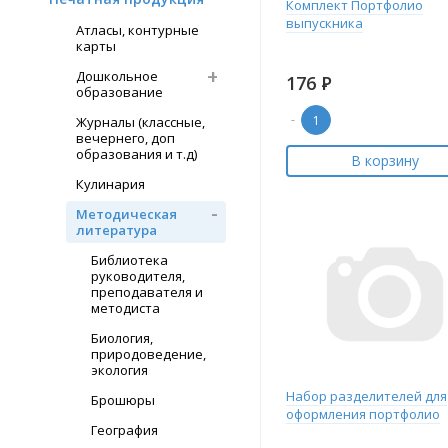
Комплект Портфолио
выпускника
Атласы, контурные
карты
Дошкольное
176
Р
образование
-
Журналы (классные,
вечернего, доп
образования и т.д)
В корзину
Кулинария
Методическая
литература
Библиотека
руководителя,
преподавателя и
методиста
Биология,
природоведение,
экология
Набор разделителей для
Брошюры
оформления портфолио
География