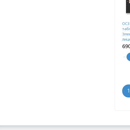
ОС3
таб
Эле
лиц
69
-
1