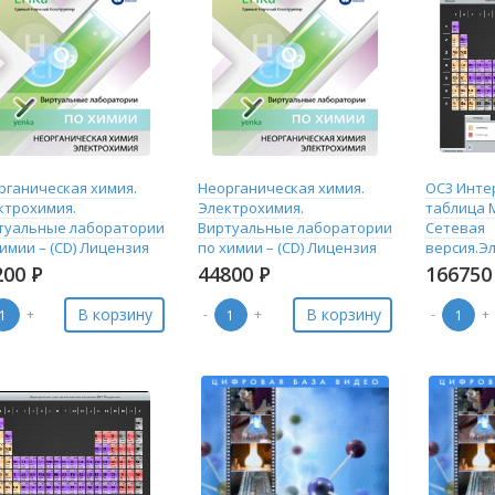
рганическая химия.
Неорганическая химия.
ОС3 Инте
ктрохимия.
Электрохимия.
таблица 
туальные лаборатории
Виртуальные лаборатории
Сетевая
имии – (CD) Лицензия
по химии – (CD) Лицензия
версия.Э
ласс (30)
на школу
лицензия
200
Р
44800
Р
16675
В корзину
В корзину
+
-
+
-
+