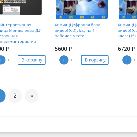
 Интерактивная
Химия. (Цифровая база
Химия. (
лица Менделеева Д.И.
видео) (CD) Лиц. на 1
видео) (C
ктронная
рабочее место
класс (15)
ензия+интерактив
00
Р
5600
Р
6720
Р
В корзину
В корзину
+
-
+
-
+
2
»