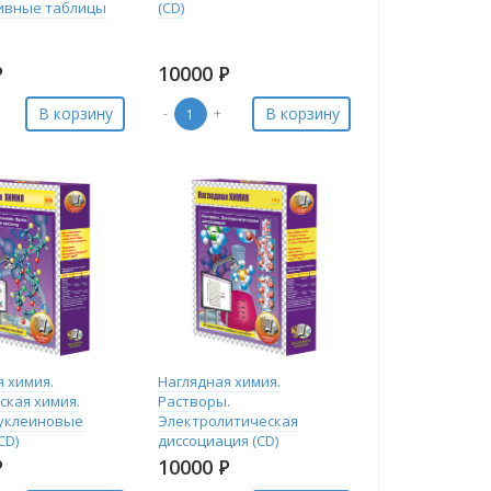
ивные таблицы
(CD)
Р
10000
Р
В корзину
В корзину
-
+
я химия.
Наглядная химия.
ская химия.
Растворы.
нуклеиновые
Электролитическая
CD)
диссоциация (CD)
Р
10000
Р