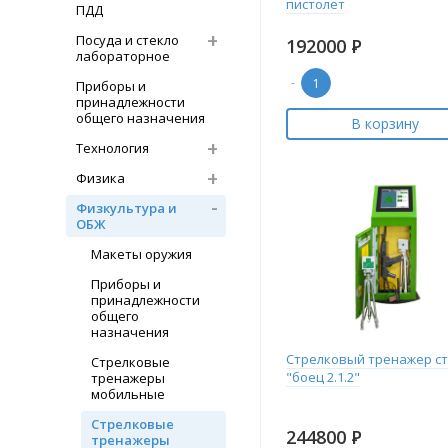
пистолет
ПДД
Посуда и стекло
192000
Р
лабораторное
-
Приборы и
принадлежности
общего назначения
В корзину
Технология
Физика
Физкультура и
ОБЖ
Макеты оружия
Приборы и
принадлежности
общего
назначения
Стрелковый тренажер ст
Стрелковые
"боец 2.1.2"
тренажеры
мобильные
Стрелковые
244800
Р
тренажеры