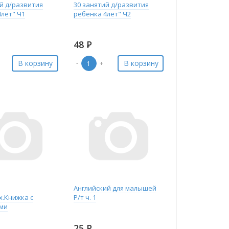
ий д/развития
30 занятий д/развития
4лет" Ч1
ребенка 4лет" Ч2
48
Р
В корзину
В корзину
-
+
Английский для малышей
х.Книжка с
Р/т ч. 1
ми
25
Р