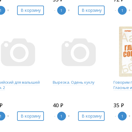
В корзину
В корзину
+
-
+
-
+
лийский для малышей
Вырезка. Одень куклу
Говорим 
. 2
Гласные 
Р
40
Р
35
Р
В корзину
В корзину
+
-
+
-
+