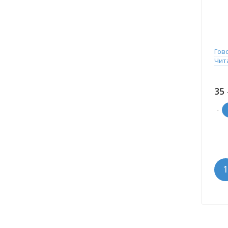
Гов
Чит
35
-
1