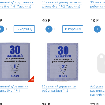
анятий д/подготовки к
30 занятий д/подготовки к
30 занят
ле 6лет" Ч1(Гаврина)
школе 6лет" Ч2 (Гаврина)
ребенка 
Р
40
Р
48
Р
В корзину
В корзину
+
-
+
-
+
занятий д/развития
30 занятий д/развития
Азбука в
енка 5лет" Ч1
ребенка 5лет" Ч2
картинка
наклейка
Р
35
Р
72
Р