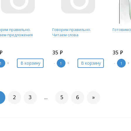
орим правильно.
Говорим правильно.
Готовимся
аем предложения
Читаем слова
Р
35
Р
35
Р
В корзину
В корзину
+
-
+
-
+
2
3
...
5
6
»