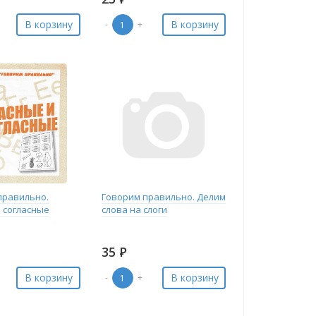
В корзину
В корзину
-
+
правильно.
Говорим правильно. Делим
и согласные
слова на слоги
35
Р
В корзину
В корзину
-
+