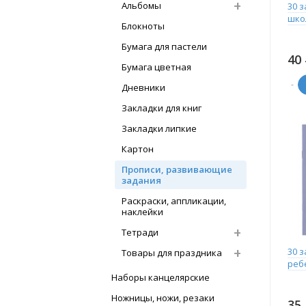
Альбомы
30 з
шко
Блокноты
Бумага для пастели
40
Бумага цветная
-
Дневники
Закладки для книг
Закладки липкие
Картон
Прописи, развивающие
задания
Раскраски, аппликации,
наклейки
Тетради
30 
Товары для праздника
реб
Наборы канцелярские
Ножницы, ножи, резаки
35