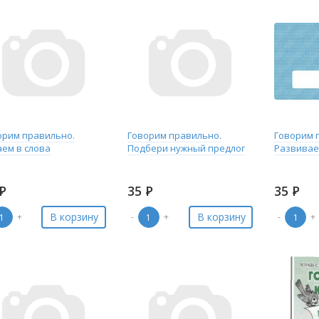
орим правильно.
Говорим правильно.
Говорим 
аем в слова
Подбери нужный предлог
Развивае
Р
35
Р
35
Р
В корзину
В корзину
+
-
+
-
+