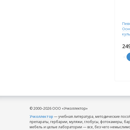
Пев
Осн
кул
24
-
© 2000–2026 ООО «Учколлектор»
Учколлектор
— учебная литература, методические пособ
препараты, гербарии, муляжи, глобусы, фотокамеры, ба
мебель и целые лаборатории — все, без чего немыслим