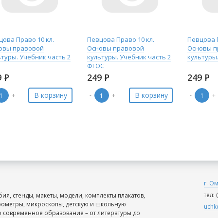
цова Право 10 кл.
Певцова Право 10 кл.
Певцова П
овы правовой
Основы правовой
Основы п
ьтуры. Учебник часть 2
культуры. Учебник часть 2
культуры.
ФГОС
9
Р
249
Р
249
Р
В корзину
В корзину
+
-
+
-
+
г. О
тел:
ия, стенды, макеты, модели, комплекты плакатов,
рометры, микроскопы, детскую и школьную
uchk
о современное образование – от литературы до