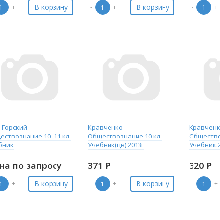
В корзину
В корзину
+
-
+
-
+
 Горский
Кравченко
Кравчен
ствознание 10 -11 кл.
Обществознание 10 кл.
Общество
бник
Учебник(цв) 2013г
Учебник.
на по запросу
371
Р
320
Р
В корзину
В корзину
+
-
+
-
+