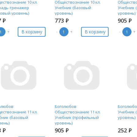
ествознание 10 кл.
Обществознание 10 кл.
Общество
радь-тренажер
Учебник (базовый
Учебник 
зовый уровень)
уровень)
уровень)
7
Р
773
Р
905
Р
В корзину
В корзину
+
-
+
-
+
олюбов
Боголюбов
Боголюбов
ествознание 11 кл.
Обществознание 11 кл.
Учебник 
бник (базовый
Учебник (профильный
уровень)
вень)
уровень)
3
Р
905
Р
252
Р