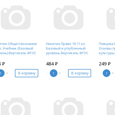
итин Обществознание
Никитин Право 10-11 кл.
Певцова П
л. Учебник (базовый
Базовый и углубленный
Основы п
вень) Вертикаль ФГОС
уровень Вертикаль ФГОС
культуры.
8
Р
484
Р
249
Р
В корзину
В корзину
+
-
+
-
+