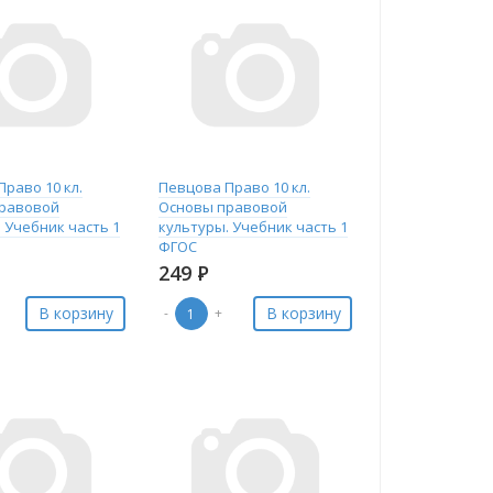
раво 10 кл.
Певцова Право 10 кл.
равовой
Основы правовой
 Учебник часть 1
культуры. Учебник часть 1
ФГОС
249
Р
В корзину
В корзину
-
+