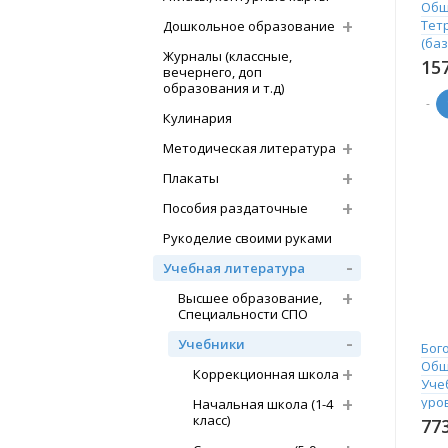
Общ
Тет
Дошкольное образование
(ба
Журналы (классные,
15
вечернего, доп
образования и т.д)
-
Кулинария
Методическая литература
Плакаты
Пособия раздаточные
Рукоделие своими руками
Учебная литература
Высшее образование,
Специальности СПО
Учебники
Бог
Общ
Коррекционная школа
Уче
уро
Начальная школа (1-4
класс)
77