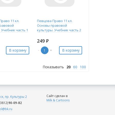
раво 11 кл.
Певцова Право 11 кл.
равовой
Основы правовой
 Учебник часть 1
культуры. Учебник часть 2
249
Р
В корзину
В корзину
-
+
Показывать
20
60
100
Сайт сделан в
мск, пр. Культуры 2
Milk & Cartoons
(3812)
90-09-82
ol@bk.ru