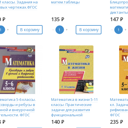
1 классы. Задания на
матем.таблицы
Блицопро
овых чертежах.ФГОС
математи
диктанты
ориенти
0
Р
135
Р
147
Р
задания.
В корзину
В корзину
+
-
+
-
+
ематика 5-6 классы.
Математика в жизни 5-11
Математик
ссворды и ребусы в
классы: Практические
кл. Задач
чной и внеурочной
задачи для развития
рифмован
тельности. ФГОС
функциональной
ФГОС
ьяна Шишкин
грамотности
8
Р
140
Р
235
Р