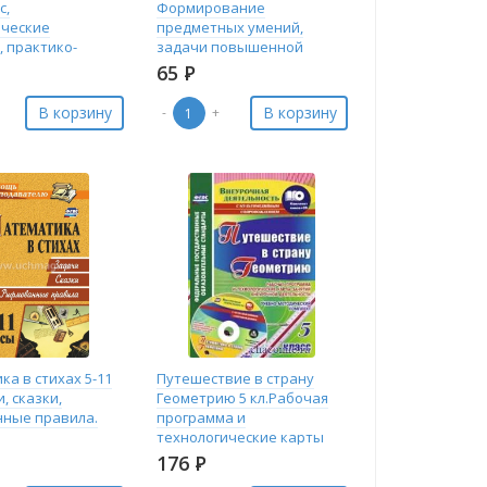
с,
Формирование
ческие
предметных умений,
, практико-
задачи повышенной
рованные
сложности, чертежи, алгор
65
Р
В корзину
В корзину
-
+
а в стихах 5-11
Путешествие в страну
и, сказки,
Геометрию 5 кл.Рабочая
ные правила.
программа и
технологические карты
занятий внеурочной5418
176
Р