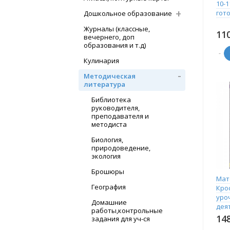
10-1
гот
Дошкольное образование
Журналы (классные,
11
вечернего, доп
образования и т.д)
-
Кулинария
Методическая
литература
Библиотека
руководителя,
преподавателя и
методиста
Биология,
природоведение,
экология
Брошюры
Мат
География
Кро
уро
Домашние
дея
работы,контрольные
Тат
14
задания для уч-ся