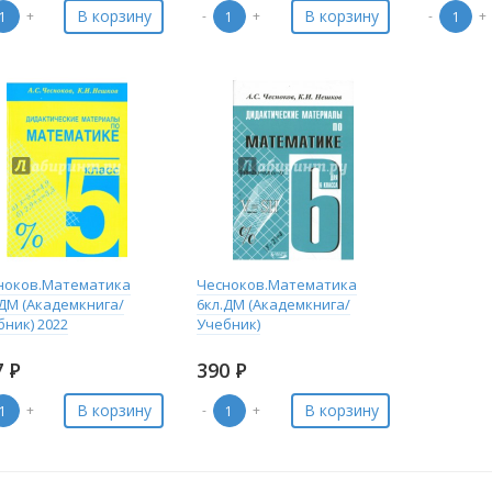
В корзину
В корзину
+
-
+
-
+
ноков.Математика
Чесноков.Математика
.ДМ (Академкнига/
6кл.ДМ (Академкнига/
ник) 2022
Учебник)
7
Р
390
Р
В корзину
В корзину
+
-
+