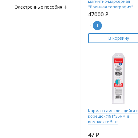
магнитно-маркерная
Электронные пособия
"Военная топография" +
комплект магнитов
47000
Р
-
В корзину
Карман самоклеящийся 
корешок(191*35мм) в
комплекте 5шт
47
Р