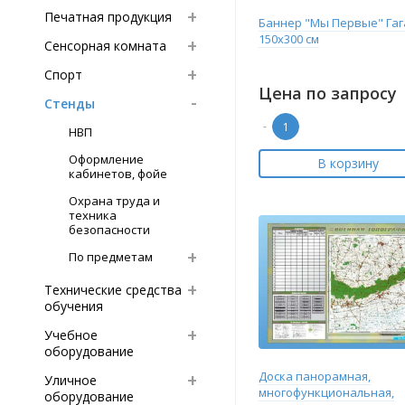
Печатная продукция
Баннер "Мы Первые" Га
150х300 см
Сенсорная комната
Спорт
Цена по запросу
Стенды
-
НВП
Оформление
В корзину
кабинетов, фойе
Охрана труда и
техника
безопасности
По предметам
Технические средства
обучения
Учебное
оборудование
Доска панорамная,
Уличное
многофункциональная,
оборудование