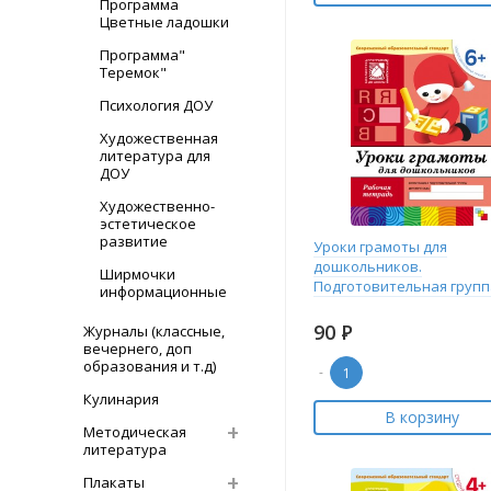
Программа
Цветные ладошки
Программа"
Теремок"
Психология ДОУ
Художественная
литература для
ДОУ
Художественно-
эстетическое
развитие
Уроки грамоты для
дошкольников.
Ширмочки
Подготовительная группа
информационные
90
Р
Журналы (классные,
вечернего, доп
образования и т.д)
-
Кулинария
В корзину
Методическая
литература
Плакаты