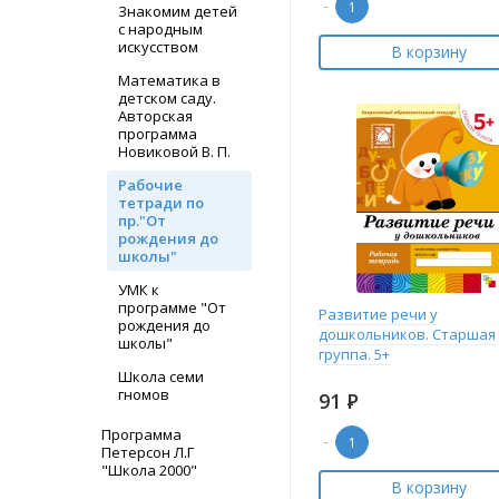
-
Знакомим детей
с народным
искусством
В корзину
Математика в
детском саду.
Авторская
программа
Новиковой В. П.
Рабочие
тетради по
пр."От
рождения до
школы"
УМК к
программе "От
Развитие речи у
рождения до
дошкольников. Старшая
школы"
группа. 5+
Школа семи
гномов
91
Р
Программа
-
Петерсон Л.Г
"Школа 2000"
В корзину