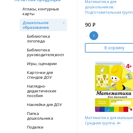
Математика для
дошкольников.
Атласы, контурные
Подготовительная группа
карты
Дошкольное
90
Р
образование
-
Библиотека
логопеда
В корзину
Библиотека
руководителя,воспитателя
Игры, сценарии
Карточки для
стендов ДОУ
Наглядно-
дидактические
пособия
Наклейки для ДОУ
Папка
Математика для малыше
дошкольника
Средняя группа. 4+
Поделки