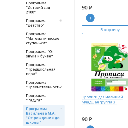
Программа
90
Р
"Детский сад -
2100"
-
Программа
"Детство"
В корзину
Программа
"Математические
ступеньки"
Программа "От
звука к букве"
Программа
"Предшкольная
пора"
Программа
"Преемственность"
Программа
Прописи для малышей
"Радуга"
Младшая группа 3+
Программа
Васильева М.А.
"От рождения до
90
Р
школы"