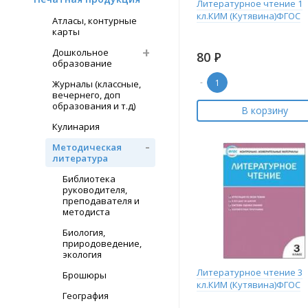
Литературное чтение 1
кл.КИМ (Кутявина)ФГОС
Атласы, контурные
карты
Дошкольное
80
Р
образование
-
Журналы (классные,
вечернего, доп
образования и т.д)
В корзину
Кулинария
Методическая
литература
Библиотека
руководителя,
преподавателя и
методиста
Биология,
природоведение,
экология
Литературное чтение 3
Брошюры
кл.КИМ (Кутявина)ФГОС
География