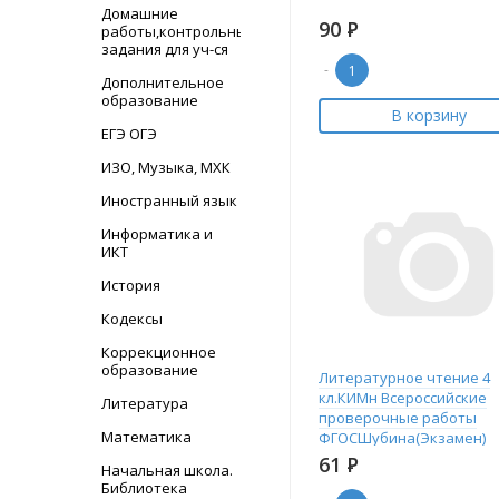
Домашние
90
Р
работы,контрольные
задания для уч-ся
-
Дополнительное
образование
В корзину
ЕГЭ ОГЭ
ИЗО, Музыка, МХК
Иностранный язык
Информатика и
ИКТ
История
Кодексы
Коррекционное
образование
Литературное чтение 4
кл.КИМн Всероссийские
Литература
проверочные работы
Математика
ФГОСШубина(Экзамен)
61
Р
Начальная школа.
Библиотека