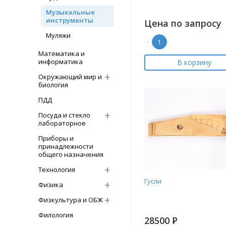
Музыкальные
инструменты
Цена по запросу
Муляжи
-
Математика и
информатика
В корзину
Окружающий мир и
биология
ПДД
Посуда и стекло
лабораторное
Приборы и
принадлежности
общего назначения
Технология
Гусли
Физика
Физкультура и ОБЖ
Филология
28500
Р