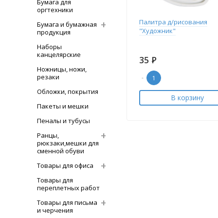
Бумага для
оргтехники
Палитра д/рисования
Бумага и бумажная
"Художник"
продукция
Наборы
канцелярские
35
Р
Ножницы, ножи,
резаки
-
Обложки, покрытия
В корзину
Пакеты и мешки
Пеналы и тубусы
Ранцы,
рюкзаки,мешки для
сменной обуви
Товары для офиса
Товары для
переплетных работ
Товары для письма
и черчения