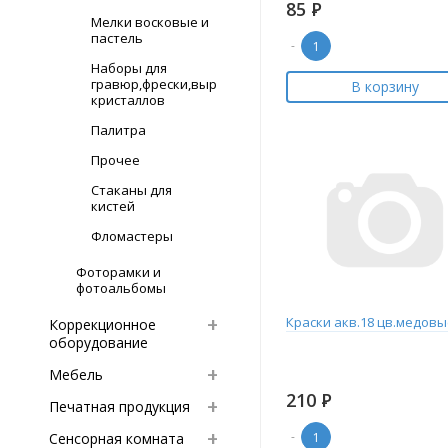
85
Р
Мелки восковые и
пастель
-
Наборы для
гравюр,фрески,выращивание
В корзину
кристаллов
Палитра
Прочее
Стаканы для
кистей
Фломастеры
Фоторамки и
фотоальбомы
Краски акв.18 цв.медовы
Коррекционное
оборудование
Мебель
210
Р
Печатная продукция
-
Сенсорная комната