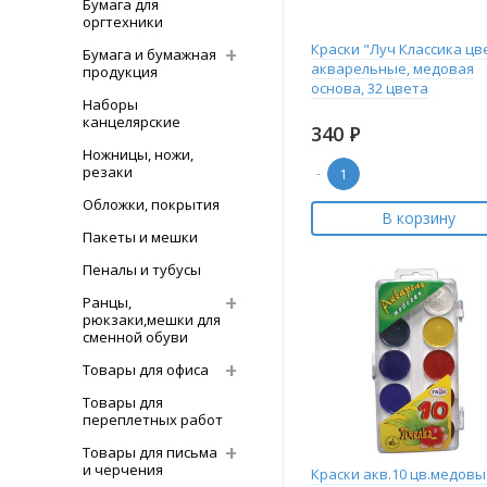
Бумага для
оргтехники
Краски "Луч Классика цв
Бумага и бумажная
акварельные, медовая
продукция
основа, 32 цвета
Наборы
канцелярские
340
Р
Ножницы, ножи,
резаки
-
Обложки, покрытия
В корзину
Пакеты и мешки
Пеналы и тубусы
Ранцы,
рюкзаки,мешки для
сменной обуви
Товары для офиса
Товары для
переплетных работ
Товары для письма
и черчения
Краски акв.10 цв.медовы