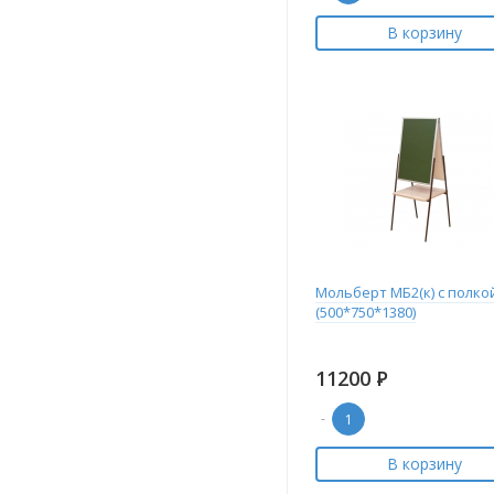
В корзину
Мольберт МБ2(к) с полко
(500*750*1380)
11200
Р
-
В корзину