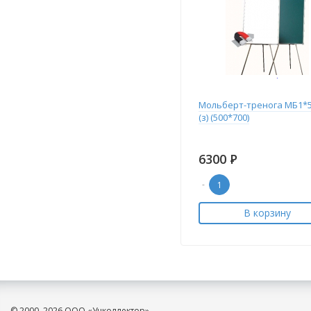
Мольберт-тренога МБ1*
(з) (500*700)
6300
Р
-
В корзину
© 2000–2026 ООО «Учколлектор»