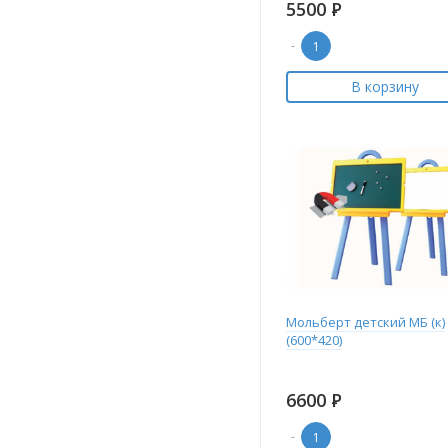
5500
Р
-
В корзину
Мольберт детский МБ (к)
(600*420)
6600
Р
-