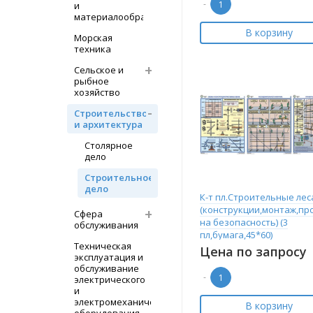
-
и
материалообработка
В корзину
Морская
техника
Сельское и
рыбное
хозяйство
Строительство
и архитектура
Столярное
дело
Строительное
дело
К-т пл.Строительные лес
(конструкции,монтаж,пр
Сфера
на безопасность) (3
обслуживания
пл,бумага,45*60)
Техническая
Цена по запросу
эксплуатация и
обслуживание
-
электрического
и
электромеханического
В корзину