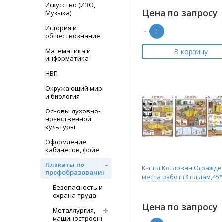
Искусство (ИЗО,
Цена по запросу
Музыка)
История и
-
обществознание
Математика и
В корзину
информатика
НВП
Окружающий мир
и биология
Основы духовно-
нравственной
культуры
Оформление
кабинетов, фойе
Плакаты по
К-т пл.Котлован.Огражд
профобразованию
места работ (3 пл,лам,45*
Безопасность и
охрана труда
Цена по запросу
Металлургия,
машиностроение