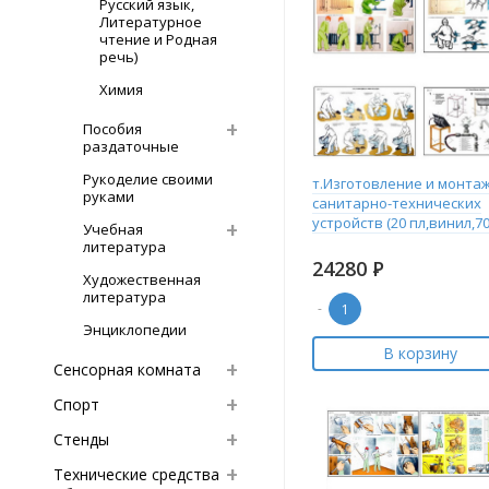
Русский язык,
Литературное
чтение и Родная
речь)
Химия
Пособия
раздаточные
Рукоделие своими
т.Изготовление и монта
руками
санитарно-технических
устройств (20 пл,винил,70
Учебная
литература
24280
Р
Художественная
литература
-
Энциклопедии
В корзину
Сенсорная комната
Спорт
Стенды
Технические средства