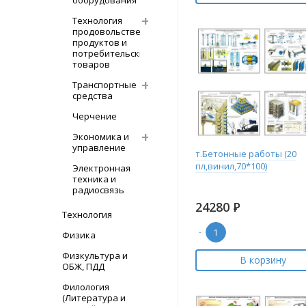
оборудования
Технология
продовольственных
продуктов и
потребительских
товаров
Транспортные
средства
Черчение
Экономика и
управление
т.Бетонные работы (20
пл,винил,70*100)
Электронная
техника и
радиосвязь
24280
Р
Технология
-
Физика
Физкультура и
В корзину
ОБЖ, ПДД
Филология
(Литература и