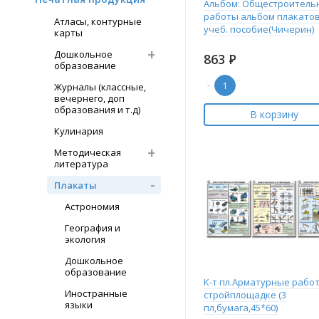
Альбом: Общестроитель
работы альбом плакатов
Атласы, контурные
учеб. пособие(Чичерин)
карты
Дошкольное
863
Р
образование
-
Журналы (классные,
вечернего, доп
образования и т.д)
В корзину
Кулинария
Методическая
литература
Плакаты
Астрономия
География и
экология
Дошкольное
образование
К-т пл.Арматурные рабо
Иностранные
стройплощадке (3
языки
пл,бумага,45*60)