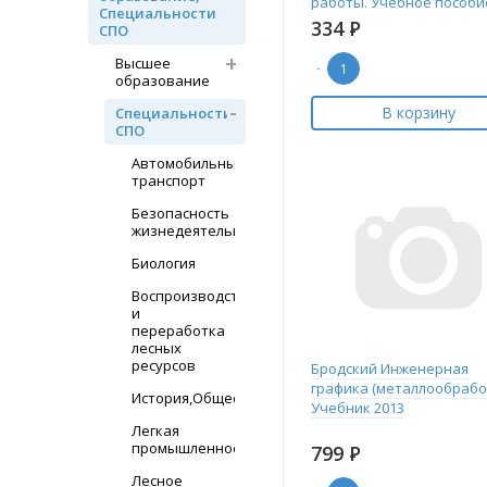
работы. Учебное пособи
Специальности
2013
334
Р
СПО
Высшее
-
образование
В корзину
Специальности
СПО
Автомобильный
транспорт
Безопасность
жизнедеятельности
Биология
Воспроизводство
и
переработка
лесных
ресурсов
Бродский Инженерная
графика (металлообработ
История,Обществознание
Учебник 2013
Легкая
промышленность
799
Р
Лесное