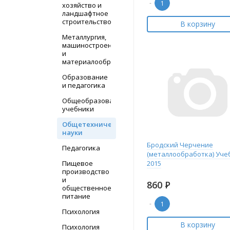
-
хозяйство и
ландшафтное
строительство
В корзину
Металлургия,
машиностроение
и
материалообработка
Образование
и педагогика
Общеобразовательные
учебники
Общетехнические
науки
Бродский Черчение
Педагогика
(металлообработка) Уче
Пищевое
2015
производство
и
860
Р
общественное
питание
-
Психология
В корзину
Психология