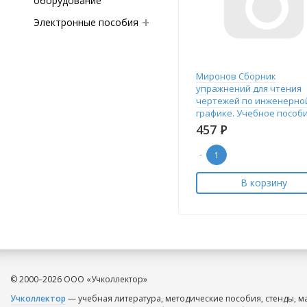
оборудование
Электронные пособия
Миронов Сборник
упражнений для чтения
чертежей по инженерно
графике. Учебное пособ
2013
457
Р
-
В корзину
© 2000–2026 ООО «Учколлектор»
Учколлектор
— учебная литература, методические пособия, стенды, м