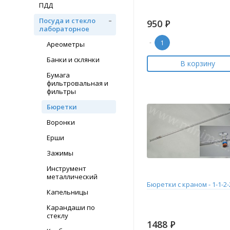
ПДД
Посуда и стекло
950
Р
лабораторное
-
Ареометры
Банки и склянки
В корзину
Бумага
фильтровальная и
фильтры
Бюретки
Воронки
Ерши
Зажимы
Инструмент
металлический
Бюретки с краном - 1-1-2-
Капельницы
Карандаши по
стеклу
1488
Р