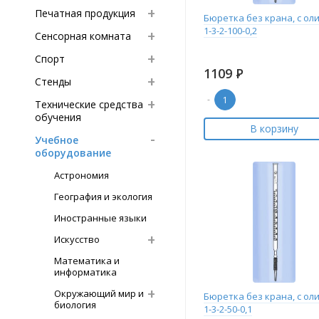
Печатная продукция
Бюретка без крана, с ол
1-3-2-100-0,2
Сенсорная комната
Спорт
1109
Р
Стенды
-
Технические средства
обучения
В корзину
Учебное
оборудование
Астрономия
География и экология
Иностранные языки
Искусство
Математика и
информатика
Окружающий мир и
Бюретка без крана, с ол
биология
1-3-2-50-0,1