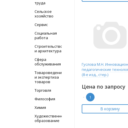
труда
Сельское
хозяйство
Сервис
Социальная
работа
Строительство
и архитектура
Сфера
обслуживания
Гуслова М.Н. Инновацио
педагогические техноло
Товароведение
(8-е изд., стер.)
и экспертиза
товаров
Цена по запросу
Торговля
-
Философия
Химия
В корзину
Художественное
образование