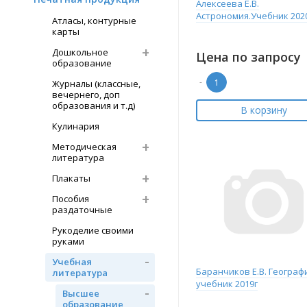
Алексеева Е.В.
Астрономия.Учебник 202
Атласы, контурные
карты
Дошкольное
Цена по запросу
образование
-
Журналы (классные,
вечернего, доп
образования и т.д)
В корзину
Кулинария
Методическая
литература
Плакаты
Пособия
раздаточные
Рукоделие своими
руками
Учебная
Баранчиков Е.В. Географ
литература
учебник 2019г
Высшее
образование,