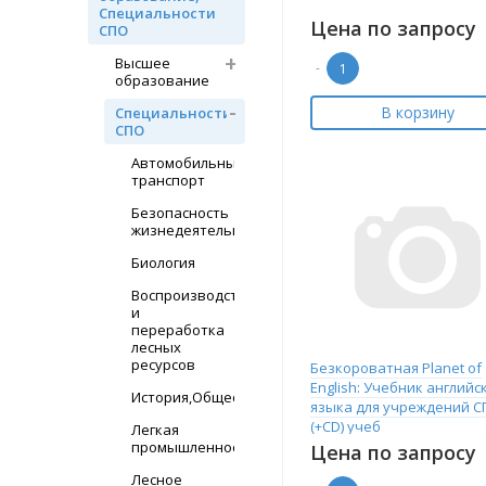
Специальности
Цена по запросу
СПО
Высшее
-
образование
В корзину
Специальности
СПО
Автомобильный
транспорт
Безопасность
жизнедеятельности
Биология
Воспроизводство
и
переработка
лесных
ресурсов
Безкороватная Planet of
English: Учебник английс
История,Обществознание
языка для учреждений С
(+CD) учеб
Легкая
промышленность
Цена по запросу
Лесное