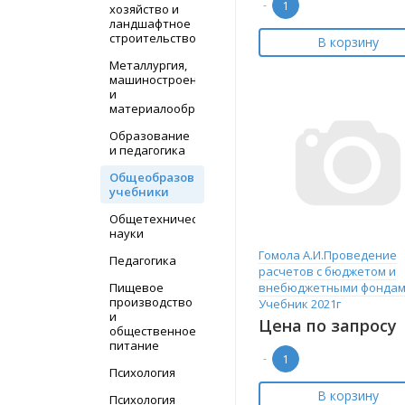
-
хозяйство и
ландшафтное
строительство
В корзину
Металлургия,
машиностроение
и
материалообработка
Образование
и педагогика
Общеобразовательные
учебники
Общетехнические
науки
Гомола А.И.Проведение
Педагогика
расчетов с бюджетом и
Пищевое
внебюджетными фондам
производство
Учебник 2021г
и
Цена по запросу
общественное
питание
-
Психология
В корзину
Психология