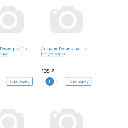
Геометрия 11 кл.
Атанасян Геометрия 11 кл.
2014г
Р/т (Бутузов)
135
Р
В корзину
В корзину
-
+