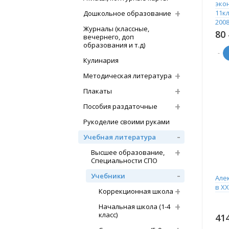
эко
11кл
Дошкольное образование
200
Журналы (классные,
80
вечернего, доп
образования и т.д)
-
Кулинария
Методическая литература
Плакаты
Пособия раздаточные
Рукоделие своими руками
Учебная литература
Высшее образование,
Специальности СПО
Учебники
Але
в ХХ
Коррекционная школа
Начальная школа (1-4
класс)
41