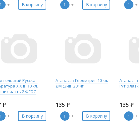
В корзину
В корзину
+
-
+
-
+
ангельский Русская
Атанасян Геометрия 10 кл.
Атанасян 
ратура XIX в. 10 кл.
ДМ (Зив) 2014г
Р/т (Глазк
бник часть 2 ФГОС
7
Р
135
Р
135
Р
В корзину
В корзину
+
-
+
-
+