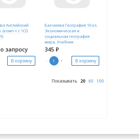
ва Английский
Бахчиева География 10 кл.
. (комп-т с 1CD
Экономическая и
Y)
социальная география
мира. Учебник
о запросу
345
Р
В корзину
В корзину
-
+
Показывать
20
60
100