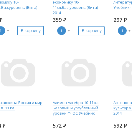
номику 10-
экономику 10-
литератур
.Баз.уровень (Вита)
11кл.Баз.уровень (Вита)
Учебник 
8
2014
Р
359
Р
297
Р
В корзину
В корзину
+
-
+
-
+
ксашкина Россия и мир
Алимов Алгебра 10-11 кл.
Антонова
 в. 11 кл.
Базовый и углубленный
культура
уровни ФГОС Учебник
2014
4
Р
572
Р
592
Р