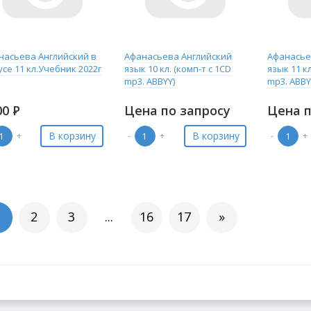
насьева Английский в
Афанасьева Английский
Афанасье
се 11 кл.Учебник 2022г
язык 10 кл. (комп-т с 1CD
язык 11 кл
mp3. ABBYY)
mp3. ABBY
00
Р
Цена по запросу
Цена п
В корзину
В корзину
+
-
+
-
+
2
3
...
16
17
»