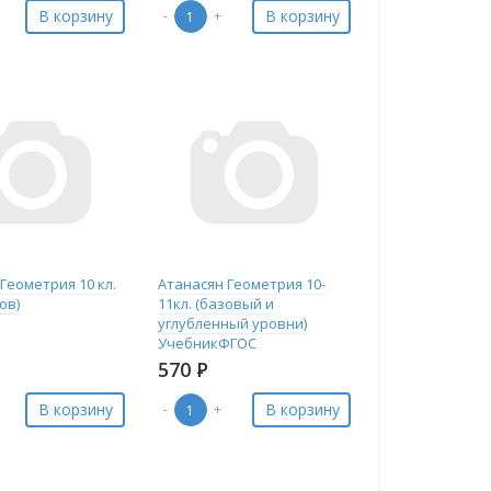
В корзину
В корзину
-
+
Геометрия 10 кл.
Атанасян Геометрия 10-
ов)
11кл. (базовый и
углубленный уровни)
УчебникФГОС
570
Р
В корзину
В корзину
-
+