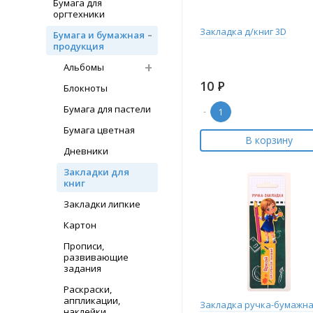
Бумага для
оргтехники
Закладка д/книг 3D
Бумага и бумажная
продукция
Альбомы
10
Р
Блокноты
Бумага для пастели
-
Бумага цветная
В корзину
Дневники
Закладки для
книг
Закладки липкие
Картон
Прописи,
развивающие
задания
Раскраски,
аппликации,
Закладка ручка-бумажна
наклейки