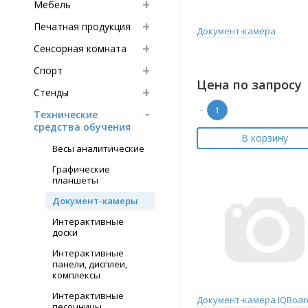
Мебель
Печатная продукция
Документ-камера
Сенсорная комната
Спорт
Цена по запросу
Стенды
-
Технические
средства обучения
В корзину
Весы аналитические
Графические
планшеты
Документ-камеры
Интерактивные
доски
Интерактивные
панели, дисплеи,
комплексы
Интерактивные
Документ-камера IQBoar
песочницы