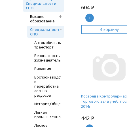
Специальности
604
Р
СПО
Высшее
-
образование
В корзину
Специальности
СПО
Автомобильный
транспорт
Безопасность
жизнедеятельности
Биология
Воспроизводство
и
переработка
лесных
ресурсов
Косарева Контролер-кас
торгового зала учеб. по
История,Обществознание
2014г
Легкая
промышленность
442
Р
Лесное