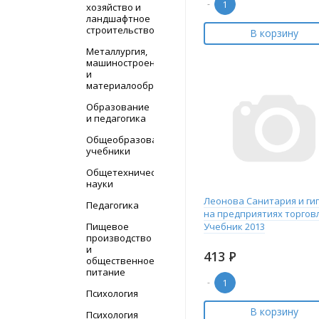
-
хозяйство и
ландшафтное
строительство
В корзину
Металлургия,
машиностроение
и
материалообработка
Образование
и педагогика
Общеобразовательные
учебники
Общетехнические
науки
Леонова Санитария и ги
Педагогика
на предприятиях торговл
Пищевое
Учебник 2013
производство
и
413
Р
общественное
питание
-
Психология
В корзину
Психология