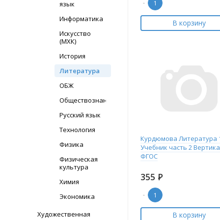
-
язык
Информатика
В корзину
Искусство
(МХК)
История
Литература
ОБЖ
Обществознание
Русский язык
Технология
Курдюмова Литература 1
Физика
Учебник часть 2 Вертик
ФГОС
Физическая
культура
355
Р
Химия
-
Экономика
Художественная
В корзину