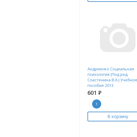
Андриенко Социальная
психология (Под ред.
Сластенина В.А.) Учебно
пособие 2013
601
Р
-
В корзину