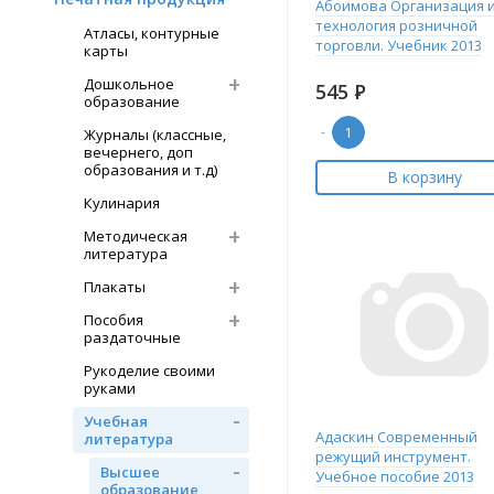
Абоимова Организация 
технология розничной
Атласы, контурные
торговли. Учебник 2013
карты
Дошкольное
545
Р
образование
-
Журналы (классные,
вечернего, доп
образования и т.д)
В корзину
Кулинария
Методическая
литература
Плакаты
Пособия
раздаточные
Рукоделие своими
руками
Учебная
Адаскин Современный
литература
режущий инструмент.
Высшее
Учебное пособие 2013
образование,