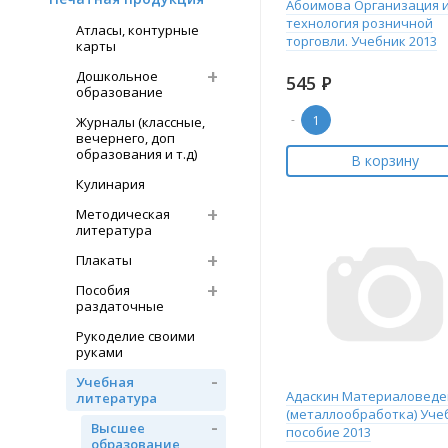
Абоимова Организация 
технология розничной
Атласы, контурные
торговли. Учебник 2013
карты
Дошкольное
545
Р
образование
-
Журналы (классные,
вечернего, доп
образования и т.д)
В корзину
Кулинария
Методическая
литература
Плакаты
Пособия
раздаточные
Рукоделие своими
руками
Учебная
Адаскин Материаловеде
литература
(металлообработка) Уче
Высшее
пособие 2013
образование,