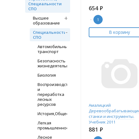
Специальности
654
Р
СПО
Высшее
-
образование
В корзину
Специальности
СПО
Автомобильный
транспорт
Безопасность
жизнедеятельности
Биология
Воспроизводство
и
переработка
лесных
ресурсов
Амалицкий
Деревообрабатывающи
История,Обществознание
станки и инструменты.
Учебник 2011
Легкая
промышленность
881
Р
Лесное