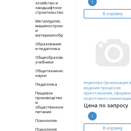
-
хозяйство и
ландшафтное
строительство
В корзину
Металлургия,
машиностроение
и
материалообработка
Образование
и педагогика
Общеобразовательные
учебники
Общетехнические
науки
Андонова Организация 
Педагогика
ведение процессов
Пищевое
приготовления, оформле
производство
подготовки к реализаци
и
горячих
Цена по запросу
общественное
питание
-
Психология
В корзину
Психология