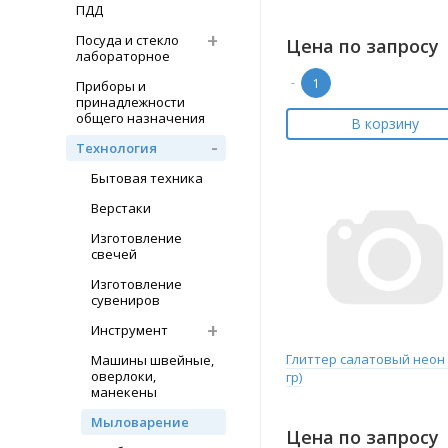
ПДД
Посуда и стекло
Цена по запросу
лабораторное
-
Приборы и
принадлежности
общего назначения
В корзину
Технология
Бытовая техника
Верстаки
Изготовление
свечей
Изготовление
сувениров
Инструмент
Глиттер салатовый неон 
Машины швейные,
оверлоки,
гр)
манекены
Мыловарение
Цена по запросу