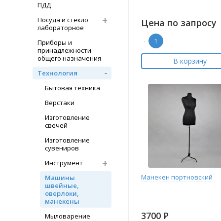
ПДД
Посуда и стекло
Цена по запросу
лабораторное
-
Приборы и
принадлежности
общего назначения
В корзину
Технология
Бытовая техника
Верстаки
Изготовление
свечей
Изготовление
сувениров
Инструмент
Манекен портновский
Машины
швейные,
оверлоки,
манекены
3700
Р
Мыловарение