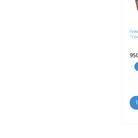
Гуа
"Сон
95
-
1