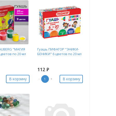
AUBERG "МАГИЯ
Гуашь ПИФАГОР "ЭНИКИ-
 цветов по 20 мл
БЕНИКИ" 6 цветов по 20 мл
112
Р
В корзину
В корзину
-
+