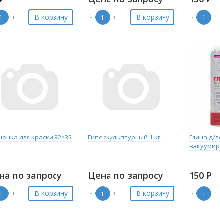
В корзину
В корзину
+
-
+
-
+
ночка для краски 32*35
Гипс скульптурный 1 кг
Глина д/
вакуумир
на по запросу
Цена по запросу
150
Р
В корзину
В корзину
+
-
+
-
+