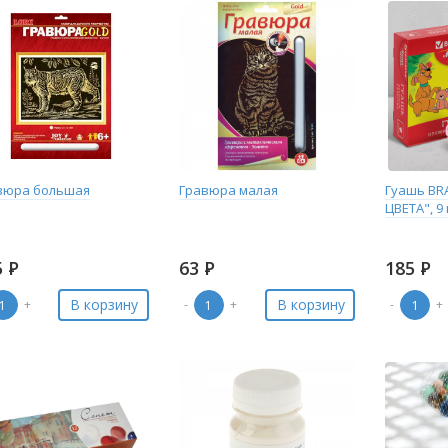
вюра большая
Гравюра малая
Гуашь BR
ЦВЕТА", 9
5
Р
63
Р
185
Р
В корзину
В корзину
+
-
+
-
+