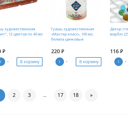
шь художественная
Гуашь художественная
Декор ст
ет", 12 цветов по 40 мл
«Мастер-класс», 100 мл,
марблс (2
белила цинковые
0
Р
220
Р
116
Р
В корзину
В корзину
+
-
+
-
+
2
3
...
17
18
»