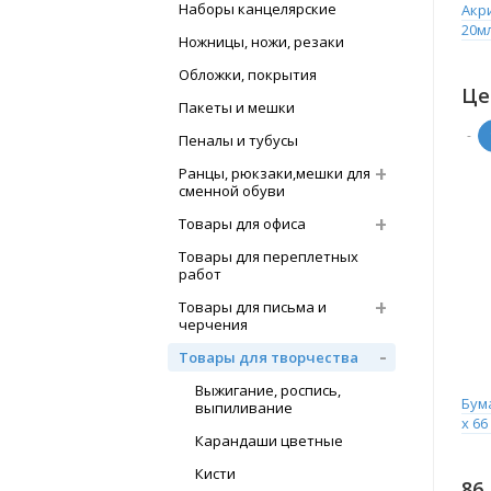
Наборы канцелярские
Акр
20м
Ножницы, ножи, резаки
Обложки, покрытия
Це
Пакеты и мешки
-
Пеналы и тубусы
Ранцы, рюкзаки,мешки для
сменной обуви
Товары для офиса
Товары для переплетных
работ
Товары для письма и
черчения
Товары для творчества
Выжигание, роспись,
Бума
выпиливание
х 66
Карандаши цветные
Кисти
86