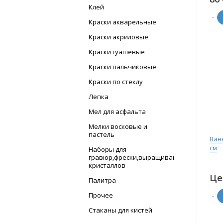
Клей
-
Краски акварельные
Краски акриловые
Краски гуашевые
Краски пальчиковые
Краски по стеклу
Лепка
Мел для асфальта
Мелки восковые и
пастель
Ван
см
Наборы для
гравюр,фрески,выращивание
кристаллов
Це
Палитра
Прочее
-
Стаканы для кистей