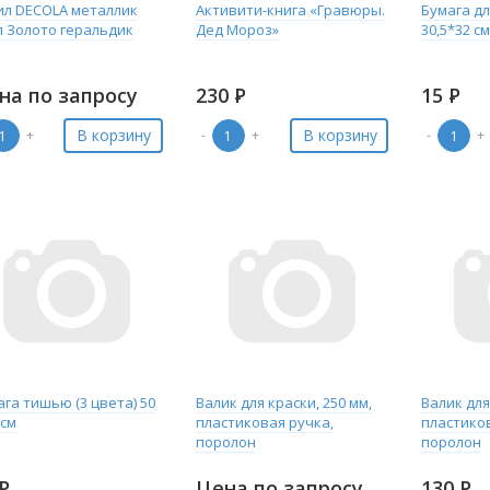
ил DECOLA металлик
Активити-книга «Гравюры.
Бумага д
л Золото геральдик
Дед Мороз»
30,5*32 с
на по запросу
230
Р
15
Р
В корзину
В корзину
+
-
+
-
+
га тишью (3 цвета) 50
Валик для краски, 250 мм,
Валик для
 см
пластиковая ручка,
пластико
поролон
поролон
Р
Цена по запросу
130
Р