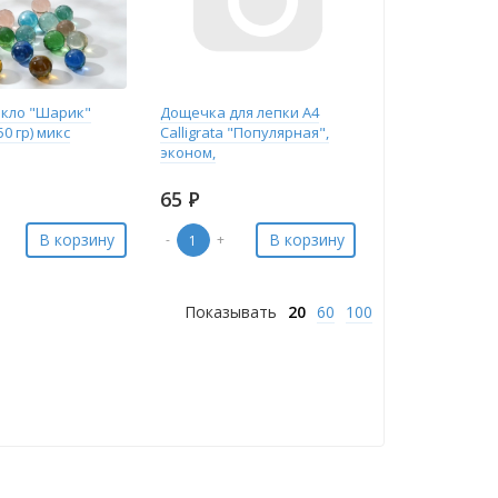
екло "Шарик"
Дощечка для лепки А4
50 гр) микс
Calligrata "Популярная",
эконом,
65
Р
В корзину
В корзину
-
+
Показывать
20
60
100