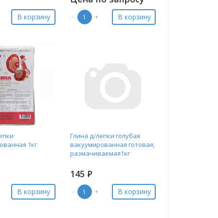
В корзину
В корзину
-
+
лепки
Глина д/лепки голубая
ованная 1кг
вакуумированная готовая,
размачиваемая1кг
145
Р
В корзину
В корзину
-
+