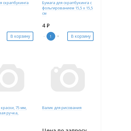
ля скрапбукинга
Бумага для скрапбукинга с
м
фольгированием 15,5 х 15,5
см
4
Р
В корзину
В корзину
-
+
 краски, 75 мм,
Валик для рисования
вая ручка,
Цена по запросу