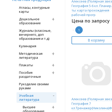
Алексеев (Полярная звез
География 5-6 кл. Планир
Атласы, контурные
ты: карта прохождения
карты
рабочей прогр
Дошкольное
Цена по запросу
образование
-
Журналы (классные,
вечернего, доп
образования и т.д)
В корзину
Кулинария
Методическая
литература
Плакаты
Пособия
раздаточные
Рукоделие своими
руками
Учебная
Алексеев (Полярная звез
литература
География 7
Высшее
кл.Тренажер(Николина)
образование,