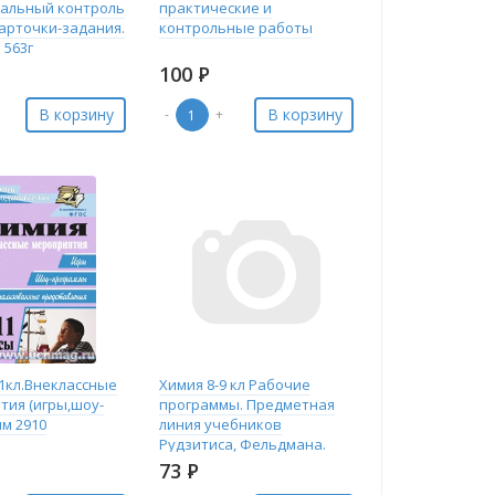
альный контроль
практические и
Карточки-задания.
контрольные работы
563г
100
Р
В корзину
В корзину
-
+
11кл.Внеклассные
Химия 8-9 кл Рабочие
тия (игры,шоу-
программы. Предметная
им 2910
линия учебников
Рудзитиса, Фельдмана.
Гара (Просв.)
73
Р