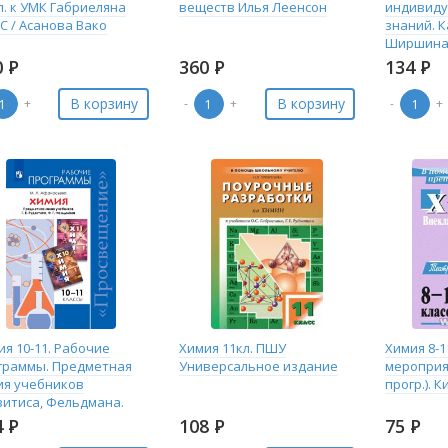
л. к УМК Габриеляна
веществ Илья Леенсон
индивиду
С / Асанова Вако
знаний. 
Ширшина 
0
Р
360
Р
134
Р
В корзину
В корзину
+
-
+
-
+
я 10-11. Рабочие
Химия 11кл. ПШУ
Химия 8-
граммы. Предметная
Универсальное издание
мероприя
ия учебников
прогр.). К
зитиса, Фельдмана.
насьева (Просв)
4
Р
108
Р
75
Р