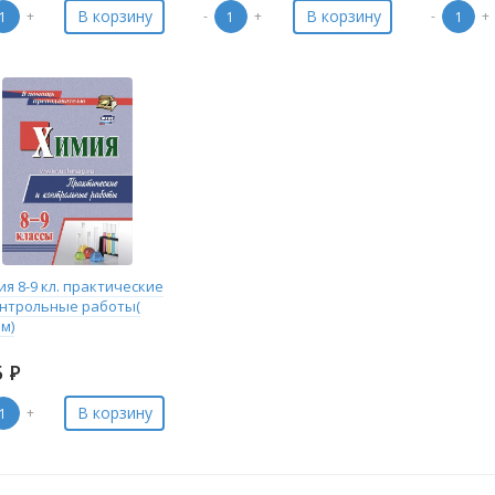
В корзину
В корзину
+
-
+
-
+
я 8-9 кл. практические
онтрольные работы(
м)
5
Р
В корзину
+