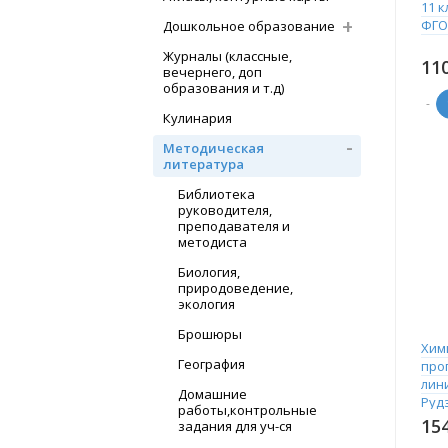
11 к
ФГО
Дошкольное образование
Журналы (классные,
11
вечернего, доп
образования и т.д)
-
Кулинария
Методическая
литература
Библиотека
руководителя,
преподавателя и
методиста
Биология,
природоведение,
экология
Брошюры
Хими
География
про
лин
Домашние
Руд
работы,контрольные
Афа
15
задания для уч-ся