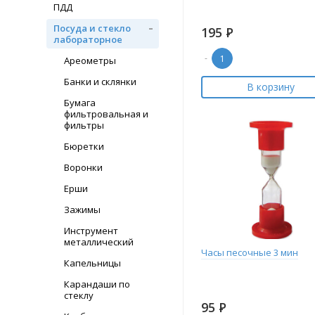
ПДД
Посуда и стекло
195
Р
лабораторное
-
Ареометры
Банки и склянки
В корзину
Бумага
фильтровальная и
фильтры
Бюретки
Воронки
Ерши
Зажимы
Инструмент
металлический
Часы песочные 3 мин
Капельницы
Карандаши по
стеклу
95
Р