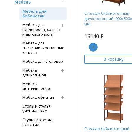
Мебель
Мебель для
Стеллаж библиотечный
библиотек
двухсторонний (900х520х
мм)
Мебель для
гардеробов, холлов
и актового зала
16140
Р
Мебель для
-
специализированных
классов
В корзину
Мебель для столовых
Мебель
дошкольная
Мебель
металлическая
Мебель офисная
Столы и стулья
ученические
Стулья и кресла
офисные
Стеллаж библиотечный