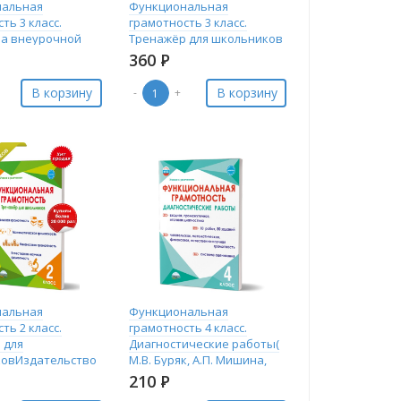
нальная
Функциональная
ть 3 класс.
грамотность 3 класс.
а внеурочной
Тренажёр для школьников
ости
360
Р
В корзину
В корзину
-
+
нальная
Функциональная
ть 2 класс.
грамотность 4 класс.
 для
Диагностические работы(
овИздательство
М.В. Буряк, А.П. Мишина,
/
С.А. Шейкина)
210
Р