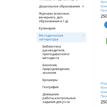
Фун
грам
Дошкольное образование
Про
Журналы (классные,
дея
25
вечернего, доп
образования и т.д)
-
Кулинария
Методическая
литература
Библиотека
руководителя,
преподавателя и
методиста
Биология,
природоведение,
экология
Брошюры
Изд
География
Фун
грам
Домашние
Про
работы,контрольные
дея
25
задания для уч-ся