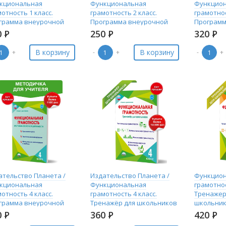
кциональная
Функциональная
Функцио
отность 1 класс.
грамотность 2 класс.
грамотнос
грамма внеурочной
Программа внеурочной
Программ
тельности
деятельности
деятельн
0
Р
250
Р
320
Р
В корзину
В корзину
+
-
+
-
+
ательство Планета /
Издательство Планета /
Функцио
кциональная
Функциональная
грамотнос
отность 4 класс.
грамотность 4 класс.
Тренажер
грамма внеурочной
Тренажёр для школьников
школьник
тельности
Планета 
0
Р
360
Р
420
Р