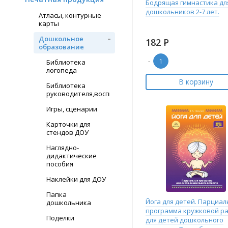
Бодрящая гимнастика дл
дошкольников 2-7 лет.
Атласы, контурные
карты
Дошкольное
182
Р
образование
-
Библиотека
логопеда
В корзину
Библиотека
руководителя,воспитателя
Игры, сценарии
Карточки для
стендов ДОУ
Наглядно-
дидактические
пособия
Наклейки для ДОУ
Папка
Йога для детей. Парциал
дошкольника
программа кружковой р
Поделки
для детей дошкольного