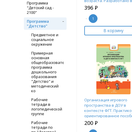
возраста. Разработано 
Программа
396
Р
"Детский сад -
2100"
-
Программа
"Детство"
В корзину
Предметное и
социальное
окружение
Примерная
основная
общеобразовательная
программа
дошкольного
образования
"Детство" и
методический
ко
Рабочие
Организация игрового
тетради в
пространства в ДОУ в
логопедической
контексте ФГТ. Практико
группе
ориентированное пособ
200
Р
Рабочие
тетради по