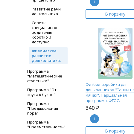
пр."Детство"
-
Развитие речи
дошкольника
В корзину
Советы
специалистов
родителям.
Коротко и
доступно
Физическое
развитие
дошкольника.
Программа
"Математические
ступеньки"
Фитбол-аэробика для
Программа "От
дошкольников "Танцы н
звука к букве"
мячах". Парциальная
программа. ФГОС.
Программа
340
Р
"Предшкольная
пора"
-
Программа
"Преемственность"
В корзину