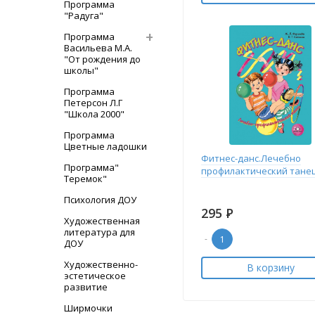
Программа
"Радуга"
Программа
Васильева М.А.
"От рождения до
школы"
Программа
Петерсон Л.Г
"Школа 2000"
Программа
Цветные ладошки
Фитнес-данс.Лечебно
Программа"
профилактический танец
Теремок"
Психология ДОУ
295
Р
Художественная
литература для
-
ДОУ
Художественно-
В корзину
эстетическое
развитие
Ширмочки