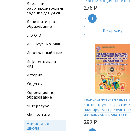
класс. Методическое пос
Домашние
276
Р
работы,контрольные
задания для уч-ся
-
Дополнительное
образование
В корзину
ЕГЭ ОГЭ
ИЗО, Музыка, МХК
Иностранный язык
Информатика и
ИКТ
История
Кодексы
Коррекционное
образование
Технологическая карта 
как инструмент достиже
Литература
планируемых результат
Математика
начальной школе. Мет
297
Р
Начальная
школа.