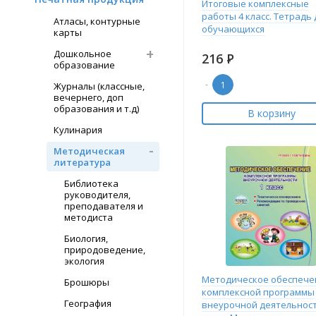
Итоговые комплексные
работы 4 класс. Тетрадь 
Атласы, контурные
обучающихся
карты
Дошкольное
216
Р
образование
-
Журналы (классные,
вечернего, доп
образования и т.д)
В корзину
Кулинария
Методическая
литература
Библиотека
руководителя,
преподавателя и
методиста
Биология,
природоведение,
экология
Методическое обеспече
Брошюры
комплексной программы
География
внеурочной деятельност