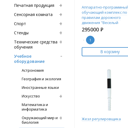
Печатная продукция
Аппаратно-программны
обучающий комплекс по
Сенсорная комната
правилам дорожного
движения "Веселый
Спорт
светофор"
295000
Р
Стенды
-
Технические средства
обучения
В корзину
Учебное
оборудование
Астрономия
География и экология
Иностранные языки
Искусство
Математика и
информатика
Окружающий мир и
Жезл регулировщика
биология