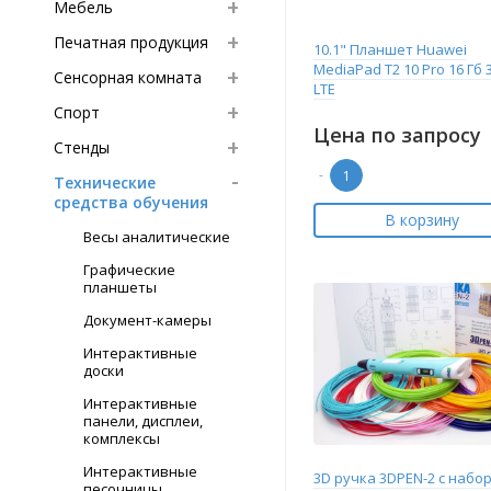
Мебель
Печатная продукция
10.1" Планшет Huawei
MediaPad T2 10 Pro 16 Гб 
Сенсорная комната
LTE
Спорт
Цена по запросу
Стенды
-
Технические
средства обучения
В корзину
Весы аналитические
Графические
планшеты
Документ-камеры
Интерактивные
доски
Интерактивные
панели, дисплеи,
комплексы
Интерактивные
3D ручка 3DPEN-2 с набо
песочницы