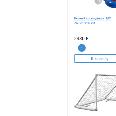
Волейбол водный ПВХ
241х61х81 см
2330
Р
-
В корзину