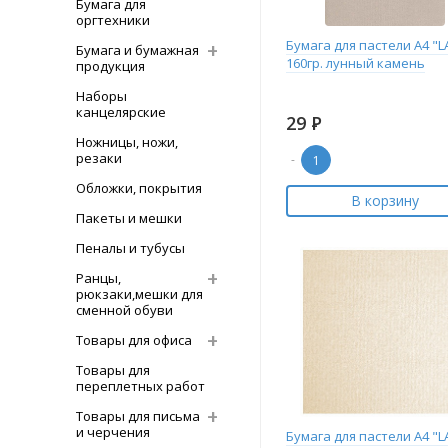
Бумага для
оргтехники
Бумага для пастели А4 "L
Бумага и бумажная
160гр. лунный камень
продукция
Наборы
канцелярские
29
Р
Ножницы, ножи,
резаки
-
Обложки, покрытия
В корзину
Пакеты и мешки
Пеналы и тубусы
Ранцы,
рюкзаки,мешки для
сменной обуви
Товары для офиса
Товары для
переплетных работ
Товары для письма
и черчения
Бумага для пастели А4 "L