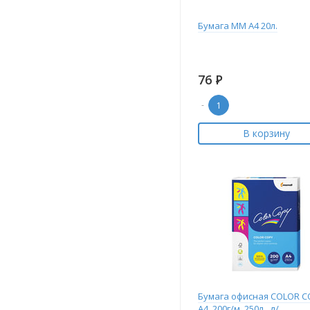
Бумага ММ А4 20л.
76
Р
-
В корзину
Бумага офисная COLOR C
А4, 200г/м, 250л., д/