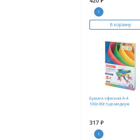
420
Р
-
В корзину
Бумага офисная А-4
100л.80г.5цв.медиум
317
Р
-