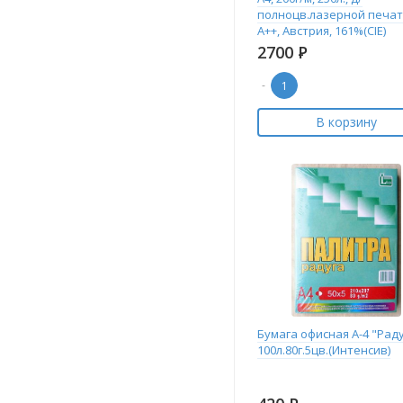
полноцв.лазерной печат
А++, Австрия, 161%(CIE)
2700
Р
-
В корзину
Бумага офисная А-4 "Рад
100л.80г.5цв.(Интенсив)