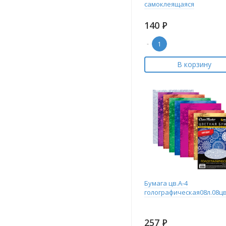
самоклеящаяся
140
Р
-
В корзину
Бумага цв.А-4
голографическая08л.08цв
257
Р